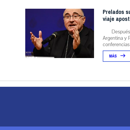
Prelados s
viaje apost
Después 
Argentina y P
conferencias
MÁS