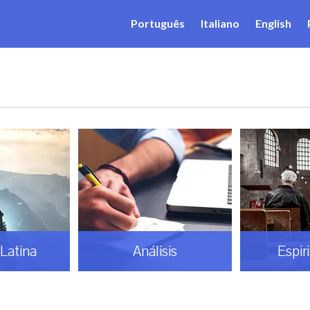
Português
Italiano
English
Latina
Análisis
Espir