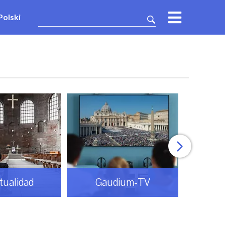
Polski
itualidad
Gaudium-TV