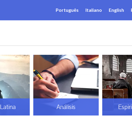
Português
Italiano
English
Latina
Análisis
Espir