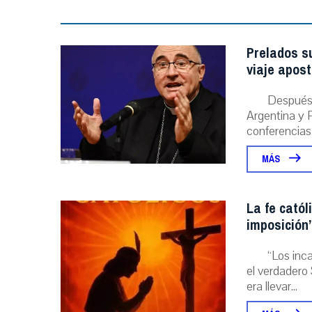
Prelados s
viaje apost
Después 
Argentina y P
conferencias
MÁS
La fe catól
imposición”
“Los inc
el verdadero 
era llevar...