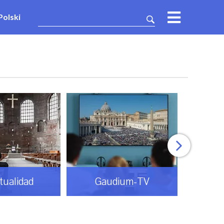
Polski
itualidad
Gaudium-TV