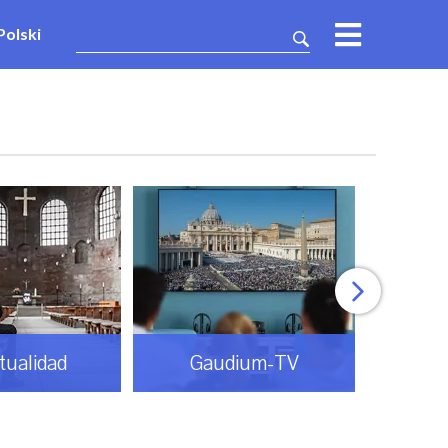
Polski
itualidad
Gaudium-TV