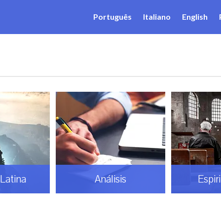
Português
Italiano
English
Latina
Análisis
Espir