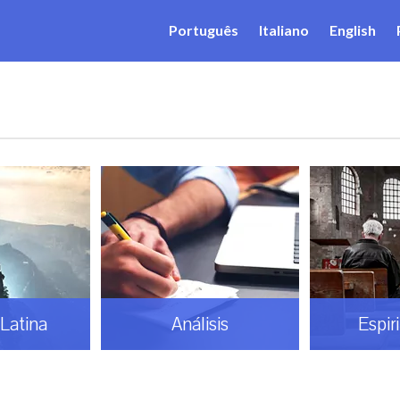
Português
Italiano
English
Latina
Análisis
Espir