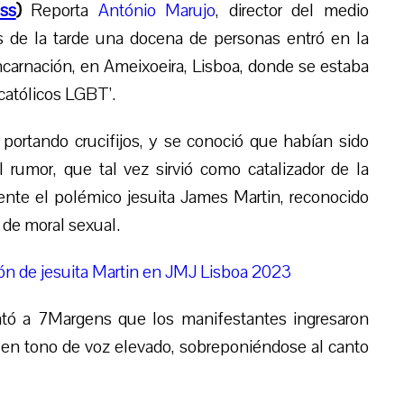
ss
)
Reporta
António Marujo
, director del medio
s de la tarde
una docena de
personas entr
ó
en la
ncarnación,
en Ameixoeira, Lisboa,
donde se estaba
católicos LGBT’.
 portando crucifijos, y se conoció que habían sido
 rumor, que tal vez sirvió como catalizador de la
sente el polémico jesuita James Martin, reconocido
 de moral sexual.
ión de jesuita Martin en JMJ Lisboa 2023
ntó a 7Margens que los manifestantes ingresaron
o en tono de voz elevado, sobreponiéndose al canto