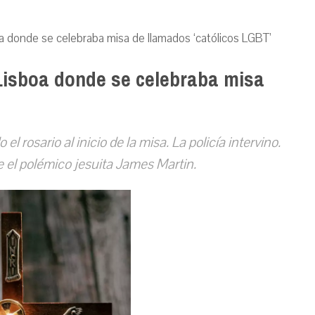
oa donde se celebraba misa de llamados ‘católicos LGBT’
 Lisboa donde se celebraba misa
el rosario al inicio de la misa. La policía intervino.
e el polémico jesuita James Martin.