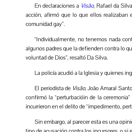
En declaraciones a
Visão
, Rafael da Silv
acción, afirmó que lo que ellos realizaban er
comunidad gay”.
“Individualmente, no tenemos nada cont
algunos padres que la defienden contra lo que 
voluntad de Dios”, resaltó Da Silva.
La policía acudió a la Iglesia y quienes ing
El periodista de
Visão
, João Amaral Santo
confirmó la “perturbacióin de la ceremonia”
incurrieron en el delito de “impedimento, pertu
Sin embargo, al parecer esta es una opinió
tipo de acusación contra los incursores, o si