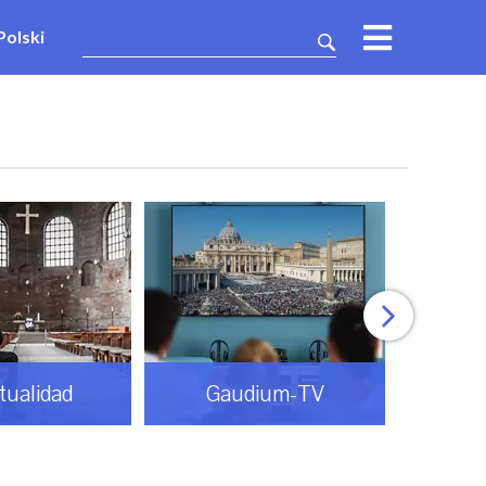
Polski
itualidad
Gaudium-TV