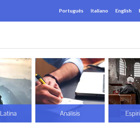
Português
Italiano
English
Latina
Análisis
Espir