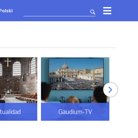
Polski
itualidad
Gaudium-TV