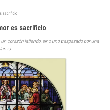
 sacrificio
or es sacrificio
 un corazón latiendo, sino uno traspasado por una
lanza.