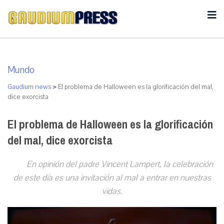
Mundo
Gaudium news
>
El problema de Halloween es la glorificación del mal,
dice exorcista
El problema de Halloween es la glorificación
del mal, dice exorcista
En opinión del padre Vincent Lampert, la celebración
de este día es una invitación al mal a entrar en nuestras
vidas.