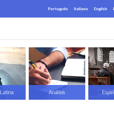
Português
Italiano
English
Latina
Análisis
Espir