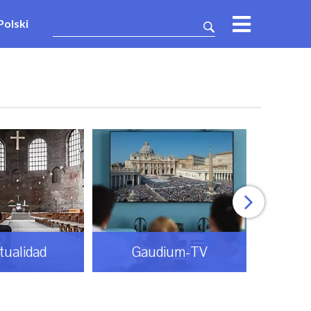
Polski
itualidad
Gaudium-TV