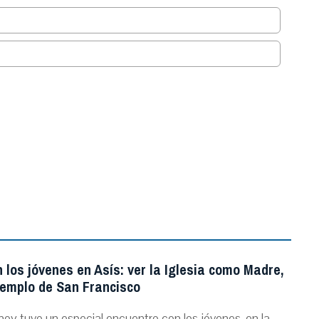
.
 los jóvenes en Asís: ver la Iglesia como Madre,
jemplo de San Francisco
hoy tuvo un especial encuentro con los jóvenes, en la