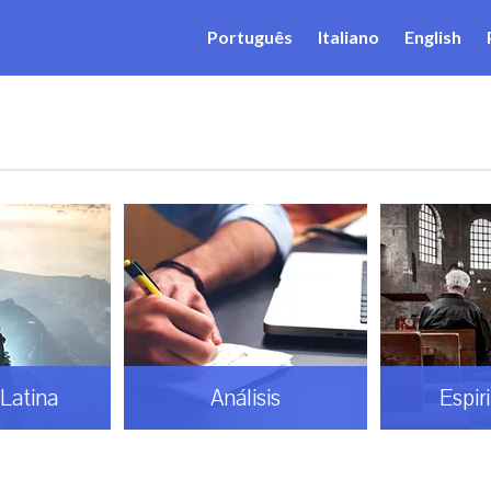
Português
Italiano
English
Latina
Análisis
Espir