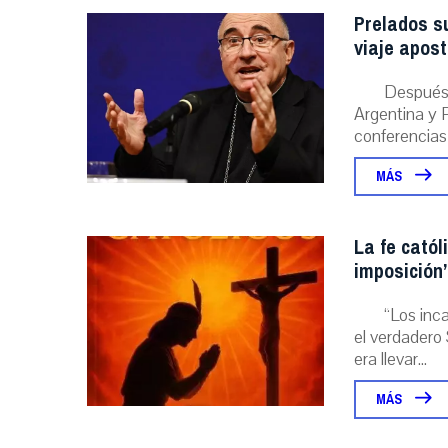
Prelados s
viaje apost
Después 
Argentina y P
conferencias
MÁS
La fe catól
imposición”
“Los inc
el verdadero 
era llevar...
MÁS