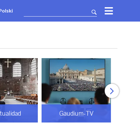
Polski
itualidad
Gaudium-TV