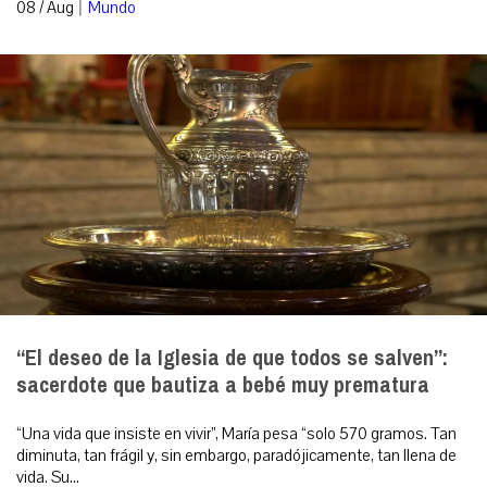
|
08 / Aug
Mundo
“El deseo de la Iglesia de que todos se salven”:
sacerdote que bautiza a bebé muy prematura
“Una vida que insiste en vivir”, María pesa “solo 570 gramos. Tan
diminuta, tan frágil y, sin embargo, paradójicamente, tan llena de
vida. Su...