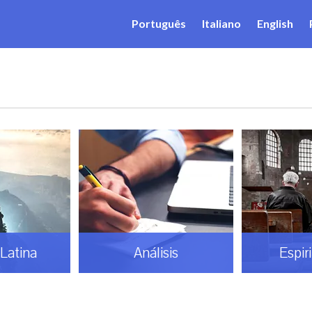
Português
Italiano
English
Latina
Análisis
Espir