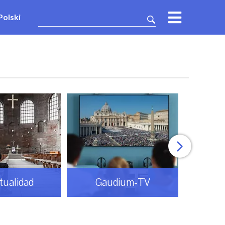
Polski
itualidad
Gaudium-TV