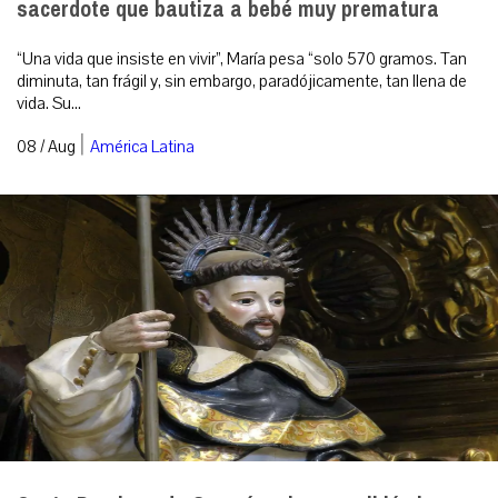
sacerdote que bautiza a bebé muy prematura
“Una vida que insiste en vivir”, María pesa “solo 570 gramos. Tan
diminuta, tan frágil y, sin embargo, paradójicamente, tan llena de
vida. Su...
|
08 / Aug
América Latina