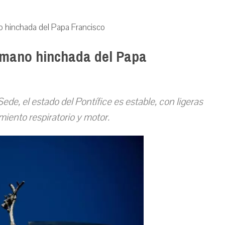
o hinchada del Papa Francisco
 mano hinchada del Papa
de, el estado del Pontífice es estable, con ligeras
miento respiratorio y motor.