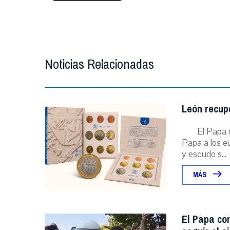
Noticias Relacionadas
León recupe
El Papa r
Papa a los eu
y escudo s...
MÁS
El Papa con