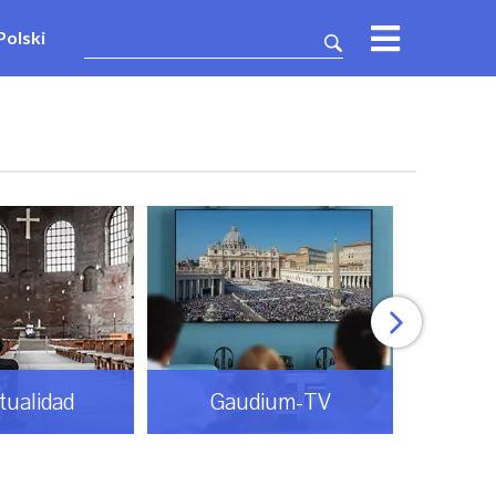
Polski
itualidad
Gaudium-TV