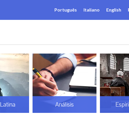
Português
Italiano
English
Latina
Análisis
Espir