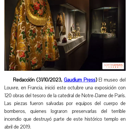
Redacción (31/10/2023,
Gaudium Press
)
El museo del
Louvre, en Francia, inició este octubre una exposición con
120 obras del tesoro de la catedral de Notre-Dame de París.
Las piezas fueron salvadas por equipos del cuerpo de
bomberos, quienes lograron preservarlas del terrible
incendio que destruyó parte de este histórico templo
en
abril de 2019.