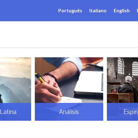
Português
Italiano
English
Latina
Análisis
Espir