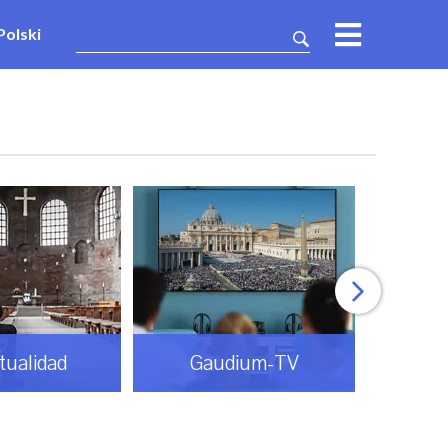
Polski
itualidad
Gaudium-TV