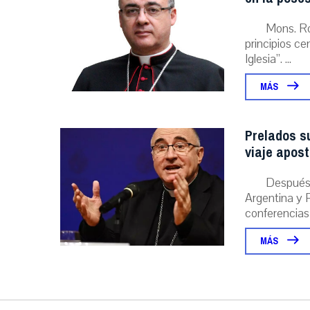
Mons. Ro
principios ce
Iglesia”. ...
MÁS
Prelados s
viaje apost
Después 
Argentina y P
conferencias
MÁS