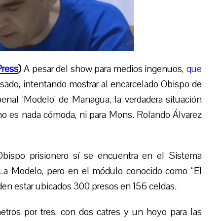
ress
)
A
pesar de
l
show para medio
s
ingenuos,
que
ado, intentando mostrar al encarcelado Obispo de
enal ‘Modelo’ de Managua, la verdadera situación
 y no es nada cómoda, ni para Mons. Rolando Álvarez
bispo prisionero sí se encuentra en el Sistema
a Modelo, pero en el módulo conocido como “El
den estar ubicados 300 presos en 156 celdas.
etros por tres, con dos catres y un hoyo para las