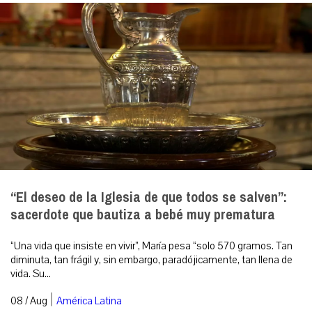
“El deseo de la Iglesia de que todos se salven”:
sacerdote que bautiza a bebé muy prematura
“Una vida que insiste en vivir”, María pesa “solo 570 gramos. Tan
diminuta, tan frágil y, sin embargo, paradójicamente, tan llena de
vida. Su...
|
08 / Aug
América Latina