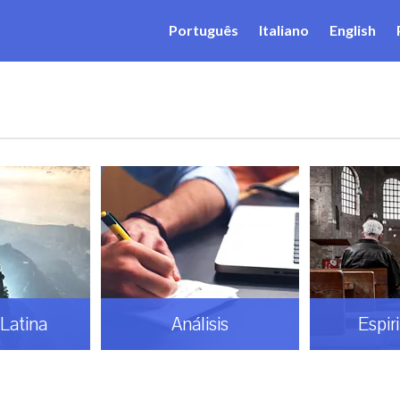
Português
Italiano
English
sis
Espiritualidad
Gaud