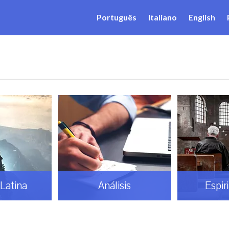
Português
Italiano
English
Latina
Análisis
Espir