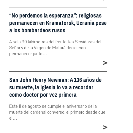
“No perdemos la esperanza”: religiosas
permanecen en Kramatorsk, Ucrania pese
a los bombardeos rusos
A solo 30 kilómetros del frente, las Servidoras del
Señor y de la Virgen de Matará decidieron
permanecer junto…
>
San John Henry Newman: A 136 años de
su muerte, la Iglesia lo va a recordar
como doctor por vez primera
Este 11 de agosto se cumple el aniversario de la
muerte del cardenal converso, el primero desde que
el…
>