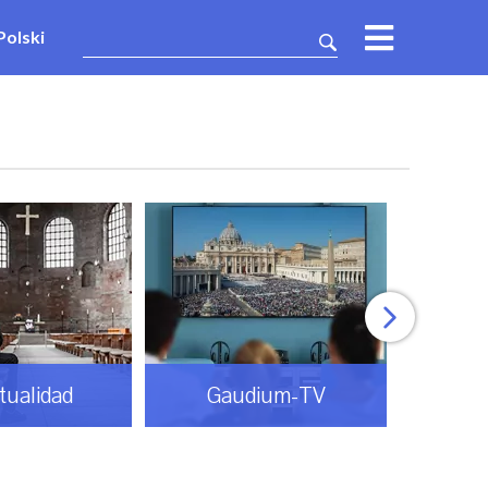
Polski
itualidad
Gaudium-TV