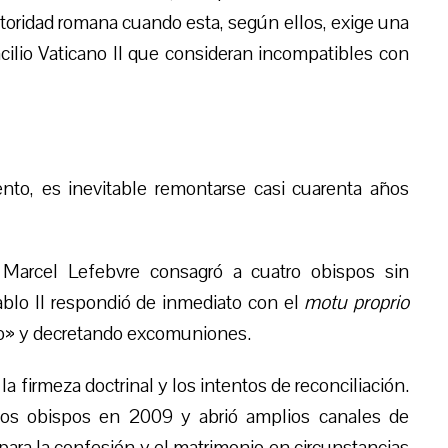
utoridad romana cuando esta, según ellos, exige una
cilio Vaticano II que consideran incompatibles con
to, es inevitable remontarse casi cuarenta años
 Marcel Lefebvre consagró a cuatro obispos sin
ablo II respondió de inmediato con el
motu proprio
ico» y decretando excomuniones.
 firmeza doctrinal y los intentos de reconciliación.
los obispos en 2009 y abrió amplios canales de
para la confesión y el matrimonio en circunstancias