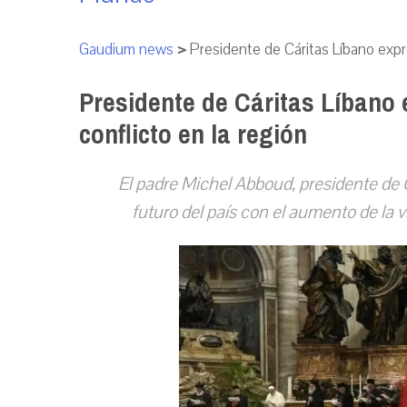
Gaudium news
>
Presidente de Cáritas Líbano expre
Presidente de Cáritas Líbano 
conflicto en la región
El padre Michel Abboud, presidente de 
futuro del país con el aumento de la v