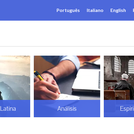
Português
Italiano
English
Latina
Análisis
Espir