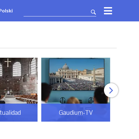
Polski
itualidad
Gaudium-TV