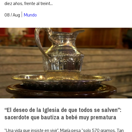
diez años, frente al treint...
|
08 / Aug
Mundo
“El deseo de la Iglesia de que todos se salven”:
sacerdote que bautiza a bebé muy prematura
“Una vida que insiste en vivir”, María pesa “solo 570 gramos. Tan