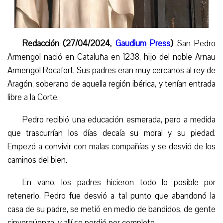
Redacción (27/04/2024,
Gaudium Press
)
San Pedro
Armengol nació en Cataluña en 1238, hijo del noble Arnau
Armengol Rocafort. Sus padres eran muy cercanos al rey de
Aragón, soberano de aquella región ibérica, y
tenían entrada
libre
a la Corte.
Pe
dro
recibió una educación esmerada, pero a medida
que
trascurrían los días
deca
ía su
moral y
su
piedad.
Empezó a convivir con malas compañías y se desvió de los
caminos del bien.
En vano, los padres hicieron todo lo posible por
retenerlo. Pedro fue des
vió
a tal punto que abandonó la
casa de su padre, se metió en medio de bandidos, de gente
sinvergüenza, y allí se perdió por completo.