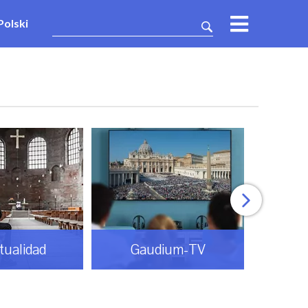
Polski
itualidad
Gaudium-TV