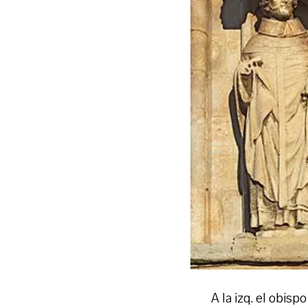
A la izq. el obisp