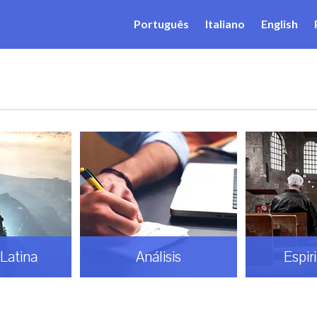
Português
Italiano
English
Latina
Análisis
Espir