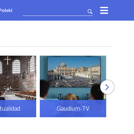
Polski
itualidad
Gaudium-TV