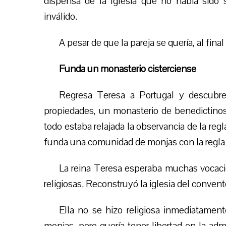
dispensa de la Iglesia que no había sido s
inválido.
A pesar de que la pareja se quería, al fin
Funda un monasterio cisterciense
Regresa Teresa a Portugal y descubre
propiedades, un monasterio de benedictino
todo estaba relajad
a
la observancia de la regl
funda una comunidad de monjas con la regla de
La reina Teresa esperaba muchas vocaci
religiosas. Reconstruyó la iglesia del convent
Ella no se hizo religiosa inmediatament
monjas, pero quería tener libertad en la admi