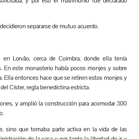
olicitada, y por eso el matrimonio fue declarado
al decidieron separarse de mutuo acuerdo.
 en Lorvâo, cerca de Coimbra, donde ella tenía
s. En este monasterio había pocos monjes y sobre
a. Ella entonces hace que se retiren estos monjes y
l Císter, regla benedictina estricta.
ones, y amplió la construcción para acomodar 300
o.
e, sino que tomaba parte activa en la vida de las
nistración de la casa y por tanto la libertad de ir y