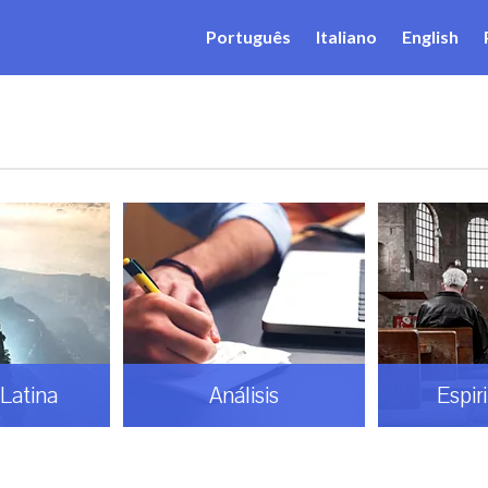
Português
Italiano
English
Latina
Análisis
Espir