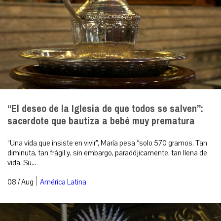
“El deseo de la Iglesia de que todos se salven”:
sacerdote que bautiza a bebé muy prematura
“Una vida que insiste en vivir”, María pesa “solo 570 gramos. Tan
diminuta, tan frágil y, sin embargo, paradójicamente, tan llena de
vida. Su...
|
08 / Aug
América Latina