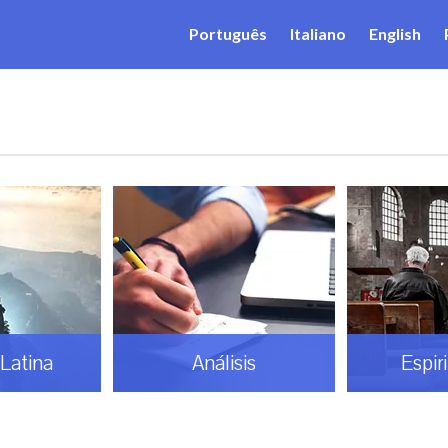
Português
Italiano
English
Latina
Análisis
Espir