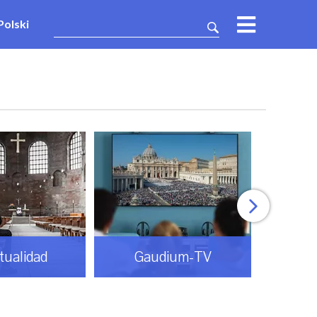
Polski
itualidad
Gaudium-TV