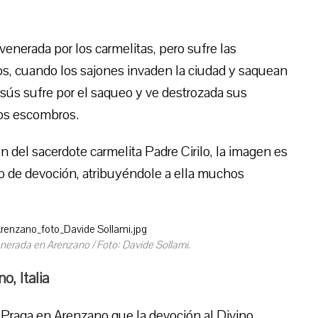
enerada por los carmelitas, pero sufre las
os, cuando los sajones invaden la ciudad y saquean
esús sufre por el saqueo y ve destrozada sus
los escombros.
ón del sacerdote carmelita Padre Cirilo, la imagen es
o de devoción, atribuyéndole a ella muchos
nerada en Arenzano / Foto: Davide Sollami.
o, Italia
e Praga en Arenzano que la devoción al Divino