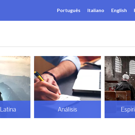
Português
Italiano
English
Latina
Análisis
Espir