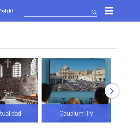
Polski
itualidad
Gaudium-TV