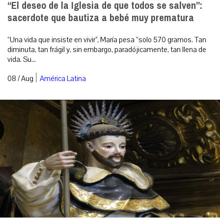
“El deseo de la Iglesia de que todos se salven”:
sacerdote que bautiza a bebé muy prematura
“Una vida que insiste en vivir”, María pesa “solo 570 gramos. Tan
diminuta, tan frágil y, sin embargo, paradójicamente, tan llena de
vida. Su...
|
08 / Aug
América Latina