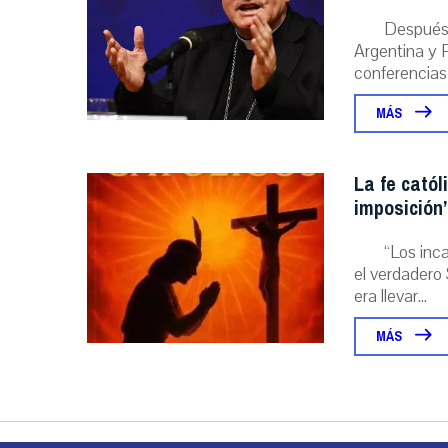
Después 
Argentina y P
conferencias
MÁS
La fe catól
imposición”
“Los inc
el verdadero 
era llevar...
MÁS