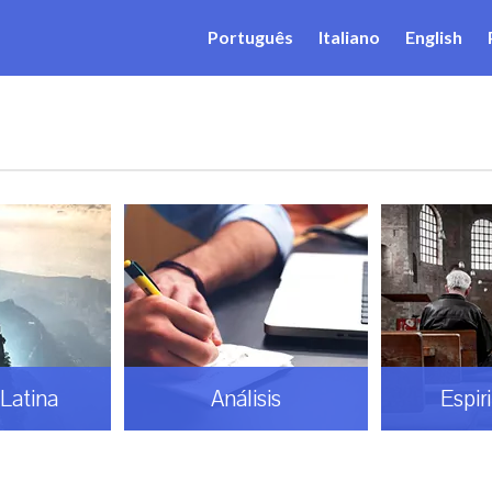
Português
Italiano
English
Latina
Análisis
Espir