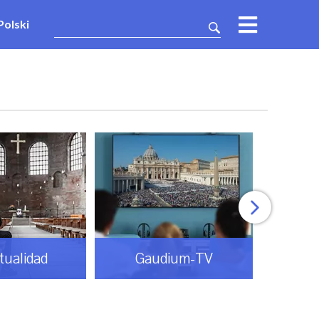
Polski
itualidad
Gaudium-TV