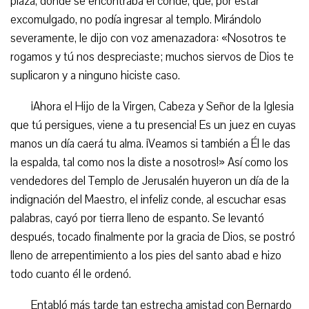
plaza, donde se encontraba el conde, que, por estar
excomulgado, no podía ingresar al templo. Mirándolo
severamente, le dijo con voz amenazadora: «Nosotros te
rogamos y tú nos despreciaste; muchos siervos de Dios te
suplicaron y a ninguno hiciste caso.
¡Ahora el Hijo de la Virgen, Cabeza y Señor de la Iglesia
que tú persigues, viene a tu presencia! Es un juez en cuyas
manos un día caerá tu alma. ¡Veamos si también a Él le das
la espalda, tal como nos la diste a nosotros!» Así como los
vendedores del Templo de Jerusalén huyeron un día de la
indignación del Maestro, el infeliz conde, al escuchar esas
palabras, cayó por tierra lleno de espanto. Se levantó
después, tocado finalmente por la gracia de Dios, se postró
lleno de arrepentimiento a los pies del santo abad e hizo
todo cuanto él le ordenó.
Entabló más tarde tan estrecha amistad con Bernardo