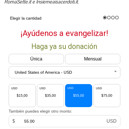
RomaSette.it e Insiemeaisacerdoti.it.