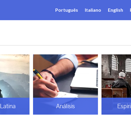
Português
Italiano
English
Latina
Análisis
Espir