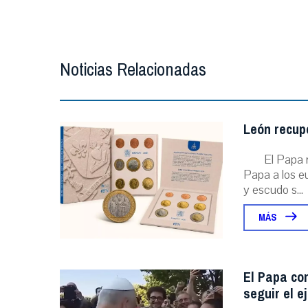
Noticias Relacionadas
León recupe
El Papa r
Papa a los eu
y escudo s...
MÁS
El Papa con
seguir el e