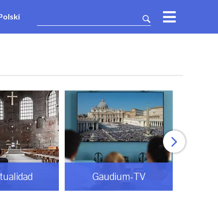
Polski
itualidad
Gaudium-TV