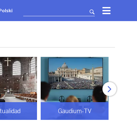
Polski
itualidad
Gaudium-TV