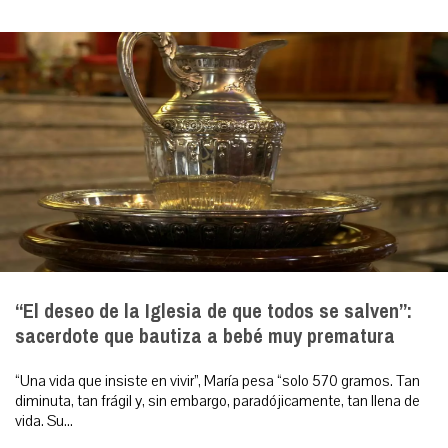
“El deseo de la Iglesia de que todos se salven”:
sacerdote que bautiza a bebé muy prematura
“Una vida que insiste en vivir”, María pesa “solo 570 gramos. Tan
diminuta, tan frágil y, sin embargo, paradójicamente, tan llena de
vida. Su...