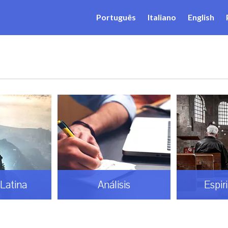
Português
Italiano
English
sis
Espiritualidad
Gaud