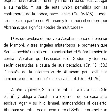
esposa de Abraham, que era ya anciana, da su esclava Agar
a su marido. Y así, de esta unión permitida por las
costumbres de la época, nace Ismael (Gn. 16,1-16). Luego,
Dios sella un pacto con Abraham y le cambia el nombre por
Abraham, que significa «padre de multitudes».
Dios se revelará de nuevo a Abraham cerca del encinar
de Mambré, y tres ángeles misteriosos le prometen que
Sara concebirá un hijo en su ancianidad. El Señor también le
confía a Abraham que las ciudades de Sodoma y Gomorra
serán destruidas a causa de sus pecados. (Gn. 18,1-33.)
Después de la intercesión de Abraham para evitar la
inminente destrucción, sólo se salvará Lot. (Gn. 19,1-29.)
Al año siguiente, Sara finalmente da a luz a Isaac (Gn
21,1-8), y obliga a Abraham a expulsar de su casa a la
esclava Agar y su hijo Ismael, mandándolos al desierto.
Abraham se entristece mucho, pero el Señor le promete un