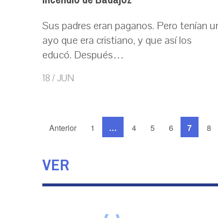
Sus padres eran paganos. Pero tenían u
ayo que era cristiano, y que así los
educó. Después…
18 / JUN
Anterior
1
…
4
5
6
7
8
VER