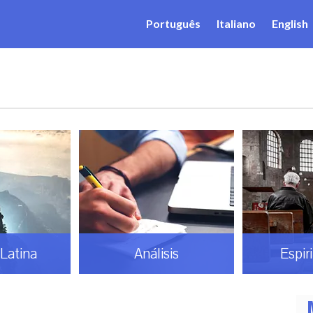
Português
Italiano
English
Latina
Análisis
Espir