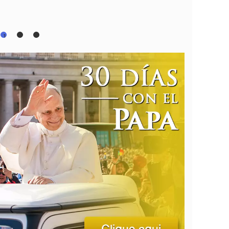
05 / AGO
1
2
3