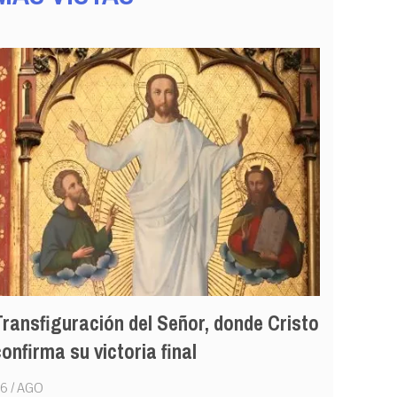
Transfiguración del Señor, donde Cristo
El 5 de ag
onfirma su victoria final
Virgen di
Santa Mar
6 / AGO