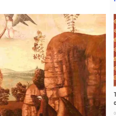
¿Cómo debo considerarme a mí
mismo?
c
04 / AGO
0