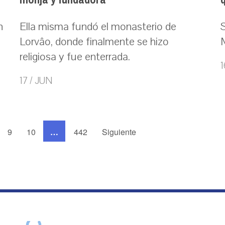
n
Ella misma fundó el monasterio de
S
Lorvâo, donde finalmente se hizo
religiosa y fue enterrada.
1
17 / JUN
9
10
…
442
Siguiente