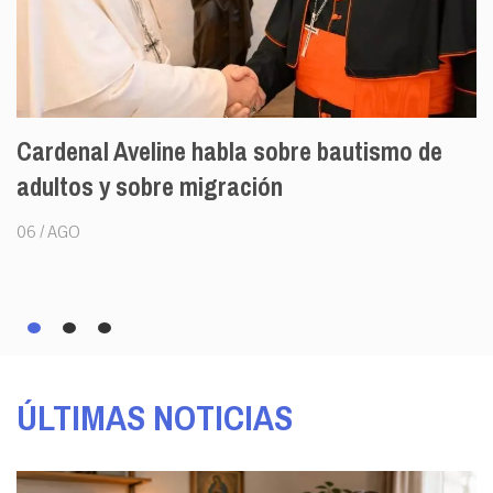
Cardenal Aveline habla sobre bautismo de
L
adultos y sobre migración
n
06 / AGO
05
ÚLTIMAS NOTICIAS