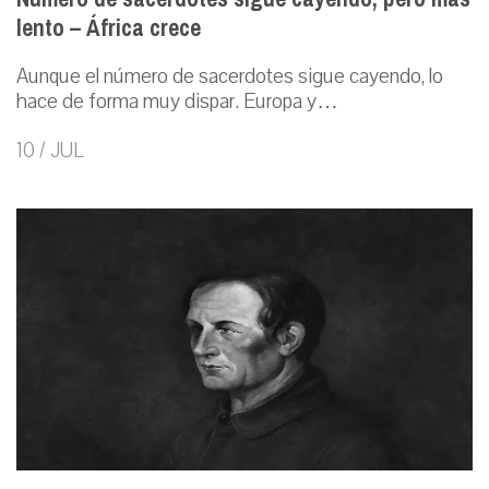
lento – África crece
Aunque el número de sacerdotes sigue cayendo, lo
hace de forma muy dispar. Europa y…
10 / JUL