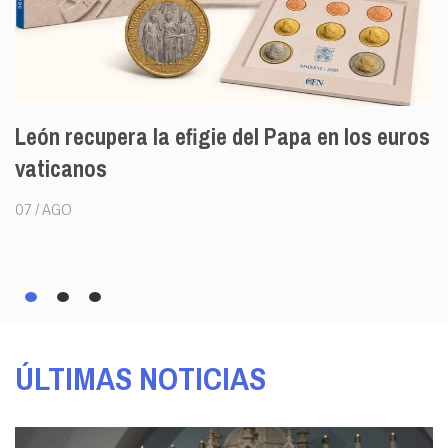
recupera la efigie del Papa en los euros
El Papa 
canos
Iglesia 
Francis
GO
06 / AGO
ÚLTIMAS NOTICIAS